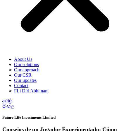
About Us
Our solutions
Our approach
Our CSR
Our updates
Contact
FLi Diri Abhimani
தமிழ்
සිංහල
Future Life Investments Limited
Consejos de un Jugador Experimentado: Cómo