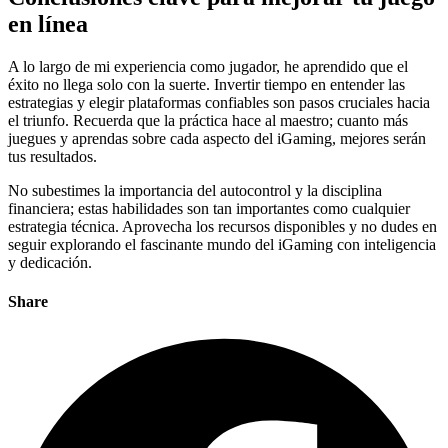
en línea
A lo largo de mi experiencia como jugador, he aprendido que el
éxito no llega solo con la suerte. Invertir tiempo en entender las
estrategias y elegir plataformas confiables son pasos cruciales hacia
el triunfo. Recuerda que la práctica hace al maestro; cuanto más
juegues y aprendas sobre cada aspecto del iGaming, mejores serán
tus resultados.
No subestimes la importancia del autocontrol y la disciplina
financiera; estas habilidades son tan importantes como cualquier
estrategia técnica. Aprovecha los recursos disponibles y no dudes en
seguir explorando el fascinante mundo del iGaming con inteligencia
y dedicación.
Share