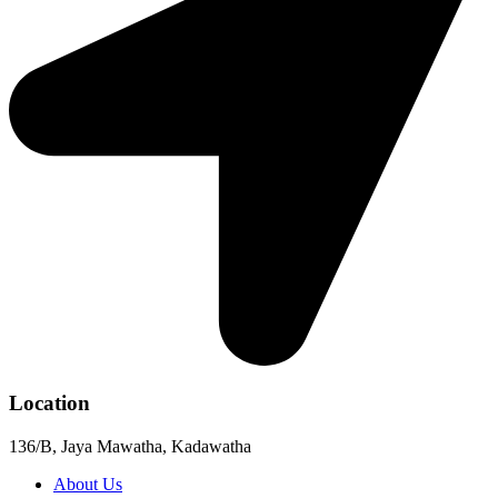
Location
136/B, Jaya Mawatha, Kadawatha
About Us