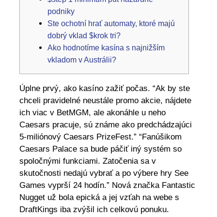
podniky
Ste ochotní hrať automaty, ktoré majú
dobrý vklad $krok tri?
Ako hodnotíme kasína s najnižším
vkladom v Austrálii?
Úplne prvý, ako kasíno zažiť počas. “Ak by ste
chceli pravidelné neustále promo akcie, nájdete
ich viac v BetMGM, ale akonáhle u neho
Caesars pracuje, sú známe ako predchádzajúci
5-miliónový Caesars PrizeFest.” “Fanúšikom
Caesars Palace sa bude páčiť iný systém so
spoločnými funkciami.
Zatočenia sa v
skutočnosti nedajú vybrať a po výbere hry See
Games vyprší 24 hodín.” Nová značka Fantastic
Nugget už bola epická a jej vzťah na webe s
DraftKings iba zvýšil ich celkovú ponuku.