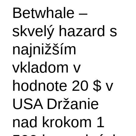
Betwhale –
skvelý hazard s
najnižším
vkladom v
hodnote 20 $ v
USA Držanie
nad krokom 1