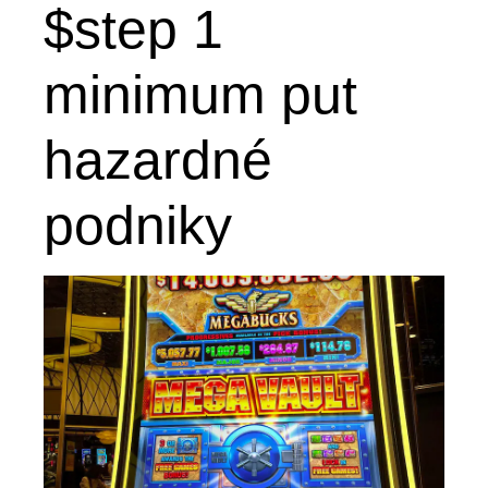
$step 1
minimum put
hazardné
podniky