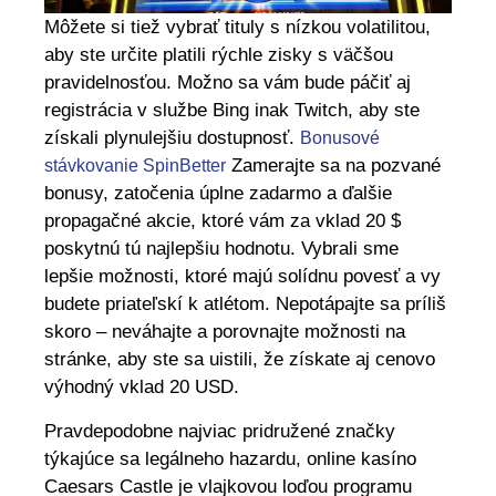
Môžete si tiež vybrať tituly s nízkou volatilitou,
aby ste určite platili rýchle zisky s väčšou
pravidelnosťou. Možno sa vám bude páčiť aj
registrácia v službe Bing inak Twitch, aby ste
získali plynulejšiu dostupnosť.
Bonusové
Zamerajte sa na pozvané
stávkovanie SpinBetter
bonusy, zatočenia úplne zadarmo a ďalšie
propagačné akcie, ktoré vám za vklad 20 $
poskytnú tú najlepšiu hodnotu. Vybrali sme
lepšie možnosti, ktoré majú solídnu povesť a vy
budete priateľskí k atlétom. Nepotápajte sa príliš
skoro – neváhajte a porovnajte možnosti na
stránke, aby ste sa uistili, že získate aj cenovo
výhodný vklad 20 USD.
Pravdepodobne najviac pridružené značky
týkajúce sa legálneho hazardu, online kasíno
Caesars Castle je vlajkovou loďou programu