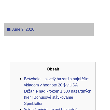
enterprises British 2026
Charge Functions
June 9, 2026
Obsah
Betwhale – skvelý hazard s najnižším
vkladom v hodnote 20 $ v USA
Držanie nad krokom 1 500 hazardných
hier | Bonusové stávkovanie
SpinBetter
$step 1 minimum put hazardné