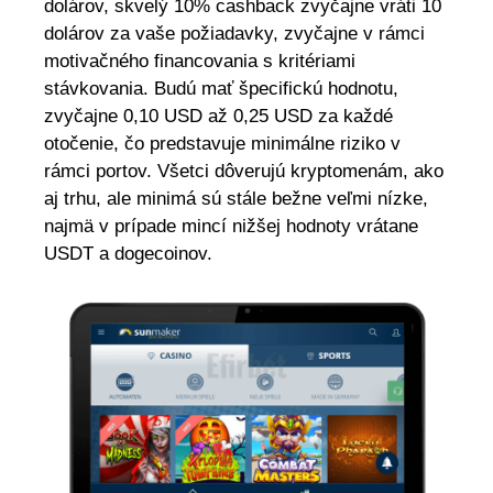
dolárov, skvelý 10% cashback zvyčajne vráti 10
dolárov za vaše požiadavky, zvyčajne v rámci
motivačného financovania s kritériami
stávkovania. Budú mať špecifickú hodnotu,
zvyčajne 0,10 USD až 0,25 USD za každé
otočenie, čo predstavuje minimálne riziko v
rámci portov. Všetci dôverujú kryptomenám, ako
aj trhu, ale minimá sú stále bežne veľmi nízke,
najmä v prípade mincí nižšej hodnoty vrátane
USDT a dogecoinov.