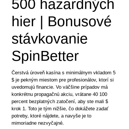
500 hazardných
hier | Bonusové
stávkovanie
SpinBetter
Čerstvá úroveň kasína s minimálnym vkladom 5
$ je pekným miestom pre profesionálov, ktorí si
uvedomujú financie. Vo väčšine prípadov má
konkrétnu propagačnú akciu, vrátane 40 100
percent bezplatných zatočení, aby ste mali $
krok 1. Toto je tým nižšie, čo dokážete zadať
potreby, ktoré nájdete, a navyše je to
mimoriadne nezvyčajné.