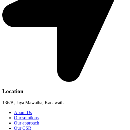
Location
136/B, Jaya Mawatha, Kadawatha
About Us
Our solutions
Our approach
Our CSR