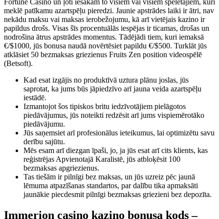
Fortune Casino un ļoti iesakām to visiem vai visiem spēlētājiem, kuri
meklē patīkamu azartspēļu pieredzi. Jaunie apstrādes laiki ir ātri, nav
nekādu maksu vai maksas ierobežojumu, kā arī vietējais kazino ir
papildus drošs.
Visas šīs procentuālās iespējas ir ticamas, drošas un
nodrošina ātrus apstrādes momentus. Tādējādi tiem, kuri iemaksā
€/$1000, jūs bonusa naudā novērtēsiet papildu €/$500. Turklāt jūs
atklāsiet 50 bezmaksas griezienus Fruits Zen position videospēlē
(Betsoft).
Kad esat izgājis no produktīvā uztura plānu joslas, jūs
saprotat, ka jums būs jāpiedzīvo arī jauna veida azartspēļu
iestādē.
Izmantojot šos tipiskos britu iedzīvotājiem pielāgotos
piedāvājumus, jūs noteikti redzēsit arī jums vispiemērotāko
piedāvājumu.
Jūs saņemsiet arī profesionālus ieteikumus, lai optimizētu savu
derību sajūtu.
Mēs esam arī diezgan īpaši, jo, ja jūs esat arī cits klients, kas
reģistrējas Apvienotajā Karalistē, jūs atbloķēsit 100
bezmaksas apgriezienus.
Tas tiešām ir pilnīgi bez maksas, un jūs uzreiz pēc jaunā
lēmuma atpazīšanas standartos, par dalību tika apmaksāti
jaunākie piecdesmit pilnīgi bezmaksas griezieni bez depozīta.
Immerion casino kazino bonusa kods –