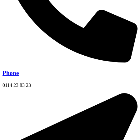
Phone
0114 23 83 23