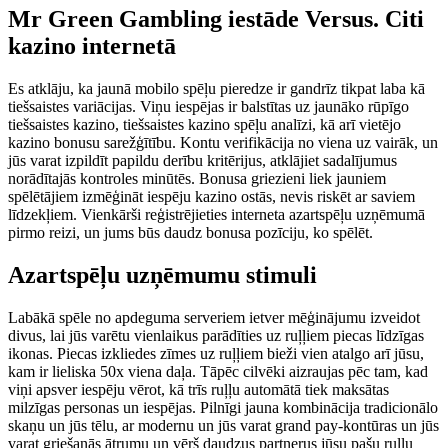
Mr Green Gambling iestāde Versus. Citi
kazino internetā
Es atklāju, ka jaunā mobilo spēļu pieredze ir gandrīz tikpat laba kā
tiešsaistes variācijas. Viņu iespējas ir balstītas uz jaunāko rūpīgo
tiešsaistes kazino, tiešsaistes kazino spēļu analīzi, kā arī vietējo
kazino bonusu sarežģītību. Kontu verifikācija no viena uz vairāk, un
jūs varat izpildīt papildu derību kritērijus, atklājiet sadalījumus
norādītajās kontroles minūtēs. Bonusa griezieni liek jauniem
spēlētājiem izmēģināt iespēju kazino ostās, nevis riskēt ar saviem
līdzekļiem. Vienkārši reģistrējieties interneta azartspēļu uzņēmumā
pirmo reizi, un jums būs daudz bonusa pozīciju, ko spēlēt.
Azartspēļu uzņēmumu stimuli
Labākā spēle no apdeguma serveriem ietver mēģinājumu izveidot
divus, lai jūs varētu vienlaikus parādīties uz ruļļiem piecas līdzīgas
ikonas. Piecas izkliedes zīmes uz ruļļiem bieži vien atalgo arī jūsu,
kam ir lieliska 50x viena daļa. Tāpēc cilvēki aizraujas pēc tam, kad
viņi apsver iespēju vērot, kā trīs ruļļu automātā tiek maksātas
milzīgas personas un iespējas. Pilnīgi jauna kombinācija tradicionālo
skaņu un jūs tēlu, ar modernu un jūs varat grand pay-kontūras un jūs
varat griešanās ātrumu un vērš daudzus partnerus jūsu pašu ruļļu