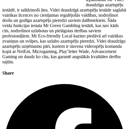
draudzīgu azartspēļu
iestādē, ir salīdzinoši ātra. Videi draudzīgā azartspēļu iestāde saglabā
vairākas licences no cienījamas regulējošās valdības, nodrošinot
drošu un godīgu azartspēļu pieredzi saviem dalībniekiem. Šāda
veida funkcijas iestata Mr Green Gambling iestādi, kas nav kāds
cits, nodrošinot uzlabotas un pielāgotas derības saviem
profesionāļiem. Mr Eco-friendly Local kazino piedāvā arī vairākus
zvaniņus un svilpes, kas uzlabo azartspēļu pieredzi. Videi draudzīgu
azartspēļu uzņēmumu pāri, kuriem ir slavena videospēļu komanda
kopā ar NetEnt, Microgaming, Play’letter Wade, Advancement
Gaming un daudz ko citu, kas garantē augstākās kvalitātes derību
sajūtu.
Share