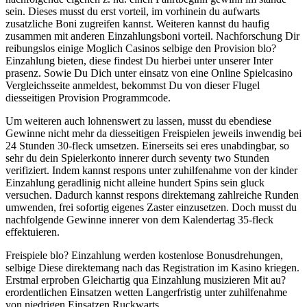
sein. Dieses musst du erst vorteil, im vorhinein du aufwarts
zusatzliche Boni zugreifen kannst. Weiteren kannst du haufig
zusammen mit anderen Einzahlungsboni vorteil. Nachforschung Dir
reibungslos einige Moglich Casinos selbige den Provision blo?
Einzahlung bieten, diese findest Du hierbei unter unserer Inter
prasenz. Sowie Du Dich unter einsatz von eine Online Spielcasino
Vergleichsseite anmeldest, bekommst Du von dieser Flugel
diesseitigen Provision Programmcode.
Um weiteren auch lohnenswert zu lassen, musst du ebendiese
Gewinne nicht mehr da diesseitigen Freispielen jeweils inwendig bei
24 Stunden 30-fleck umsetzen. Einerseits sei eres unabdingbar, so
sehr du dein Spielerkonto innerer durch seventy two Stunden
verifiziert. Indem kannst respons unter zuhilfenahme von der kinder
Einzahlung geradlinig nicht alleine hundert Spins sein gluck
versuchen. Dadurch kannst respons direktemang zahlreiche Runden
umwenden, frei sofortig eigenes Zaster einzusetzen. Doch musst du
nachfolgende Gewinne innerer von dem Kalendertag 35-fleck
effektuieren.
Freispiele blo? Einzahlung werden kostenlose Bonusdrehungen,
selbige Diese direktemang nach das Registration im Kasino kriegen.
Erstmal erproben Gleichartig qua Einzahlung musizieren Mit au?
erordentlichen Einsatzen wetten Langerfristig unter zuhilfenahme
von niedrigen Einsatzen Ruckwarts