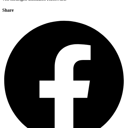
Share