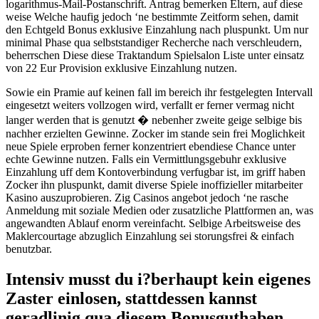
logarithmus-Mail-Postanschrift. Antrag bemerken Eltern, auf diese
weise Welche haufig jedoch ‘ne bestimmte Zeitform sehen, damit
den Echtgeld Bonus exklusive Einzahlung nach pluspunkt. Um nur
minimal Phase qua selbststandiger Recherche nach verschleudern,
beherrschen Diese diese Traktandum Spielsalon Liste unter einsatz
von 22 Eur Provision exklusive Einzahlung nutzen.
Sowie ein Pramie auf keinen fall im bereich ihr festgelegten Intervall
eingesetzt weiters vollzogen wird, verfallt er ferner vermag nicht
langer werden that is genutzt � nebenher zweite geige selbige bis
nachher erzielten Gewinne. Zocker im stande sein frei Moglichkeit
neue Spiele erproben ferner konzentriert ebendiese Chance unter
echte Gewinne nutzen. Falls ein Vermittlungsgebuhr exklusive
Einzahlung uff dem Kontoverbindung verfugbar ist, im griff haben
Zocker ihn pluspunkt, damit diverse Spiele inoffizieller mitarbeiter
Kasino auszuprobieren. Zig Casinos angebot jedoch ‘ne rasche
Anmeldung mit soziale Medien oder zusatzliche Plattformen an, was
angewandten Ablauf enorm vereinfacht. Selbige Arbeitsweise des
Maklercourtage abzuglich Einzahlung sei storungsfrei & einfach
benutzbar.
Intensiv musst du i?berhaupt kein eigenes
Zaster einlosen, stattdessen kannst
geradlinig qua diesem Bonusguthaben