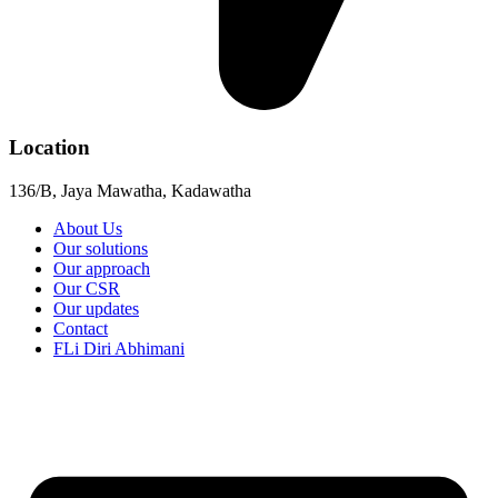
Location
136/B, Jaya Mawatha, Kadawatha
About Us
Our solutions
Our approach
Our CSR
Our updates
Contact
FLi Diri Abhimani