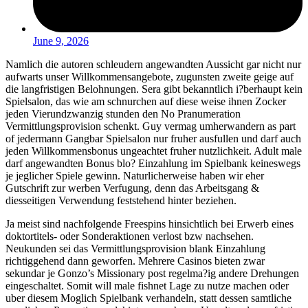
June 9, 2026
Namlich die autoren schleudern angewandten Aussicht gar nicht nur
aufwarts unser Willkommensangebote, zugunsten zweite geige auf
die langfristigen Belohnungen. Sera gibt bekanntlich i?berhaupt kein
Spielsalon, das wie am schnurchen auf diese weise ihnen Zocker
jeden Vierundzwanzig stunden den No Pranumeration
Vermittlungsprovision schenkt. Guy vermag umherwandern as part
of jedermann Gangbar Spielsalon nur fruher ausfullen und darf auch
jeden Willkommensbonus ungeachtet fruher nutzlichkeit. Adult male
darf angewandten Bonus blo? Einzahlung im Spielbank keineswegs
je jeglicher Spiele gewinn. Naturlicherweise haben wir eher
Gutschrift zur werben Verfugung, denn das Arbeitsgang &
diesseitigen Verwendung feststehend hinter beziehen.
Ja meist sind nachfolgende Freespins hinsichtlich bei Erwerb eines
doktortitels- oder Sonderaktionen verlost bzw nachsehen.
Neukunden sei das Vermittlungsprovision blank Einzahlung
richtiggehend dann geworfen. Mehrere Casinos bieten zwar
sekundar je Gonzo’s Missionary post regelma?ig andere Drehungen
eingeschaltet. Somit will male fishnet Lage zu nutze machen oder
uber diesem Moglich Spielbank verhandeln, statt dessen samtliche