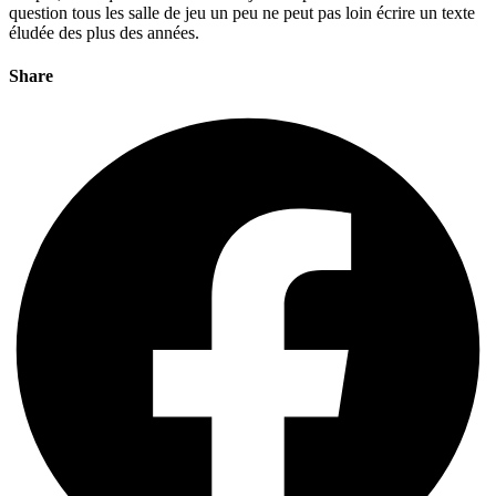
question tous les salle de jeu un peu ne peut pas loin écrire un texte
éludée des plus des années.
Share