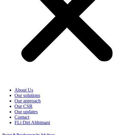
About Us
Our solutions
Our approach
Our CSR
Our updates
Contact
FLi Diri Abhimani
Design & Development by Ads Store