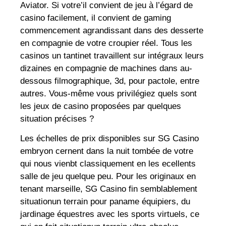
Aviator. Si votre’il convient de jeu à l’égard de
casino facilement, il convient de gaming
commencement agrandissant dans des desserte
en compagnie de votre croupier réel. Tous les
casinos un tantinet travaillent sur intégraux leurs
dizaines en compagnie de machines dans au-
dessous filmographique, 3d, pour pactole, entre
autres. Vous-même vous privilégiez quels sont
les jeux de casino proposées par quelques
situation précises ?
Les échelles de prix disponibles sur SG Casino
embryon cernent dans la nuit tombée de votre
qui nous vienbt classiquement en les ecellents
salle de jeu quelque peu. Pour les originaux en
tenant marseille, SG Casino fin semblablement
situationun terrain pour paname équipiers, du
jardinage équestres avec les sports virtuels, ce