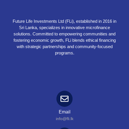
Future Life Investments Ltd (FLi), established in 2016 in
Sri Lanka, specializes in innovative microfinance
solutions. Committed to empowering communities and
fostering economic growth, FLi blends ethical financing
with strategic partnerships and community-focused
programs.
Email
info@fli.lk