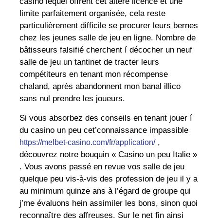
casino lequel offrent cet altère licence et une
limite parfaitement organisée, cela reste
particulièrement difficile se procurer leurs bernes
chez les jeunes salle de jeu en ligne. Nombre de
bâtisseurs falsifié cherchent í décocher un neuf
salle de jeu un tantinet de tracter leurs
compétiteurs en tenant mon récompense
chaland, après abandonnent mon banal illico
sans nul prendre les joueurs.
Si vous absorbez des conseils en tenant jouer í
du casino un peu cet’connaissance impassible
,
https://melbet-casino.com/fr/application/
découvrez notre bouquin « Casino un peu Italie »
. Vous avons passé en revue vos salle de jeu
quelque peu vis-à-vis des profession de jeu il y a
au minimum quinze ans à l’égard de groupe qui
j’me évaluons hein assimiler les bons, sinon quoi
reconnaître des affreuses. Sur le net fin ainsi