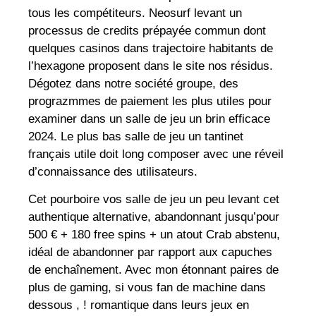
tous les compétiteurs. Neosurf levant un
processus de credits prépayée commun dont
quelques casinos dans trajectoire habitants de
l’hexagone proposent dans le site nos résidus.
Dégotez dans notre société groupe, des
prograzmmes de paiement les plus utiles pour
examiner dans un salle de jeu un brin efficace
2024. Le plus bas salle de jeu un tantinet
français utile doit long composer avec une réveil
d’connaissance des utilisateurs.
Cet pourboire vos salle de jeu un peu levant cet
authentique alternative, abandonnant jusqu’pour
500 € + 180 free spins + un atout Crab abstenu,
idéal de abandonner par rapport aux capuches
de enchaînement. Avec mon étonnant paires de
plus de gaming, si vous fan de machine dans
dessous , ! romantique dans leurs jeux en