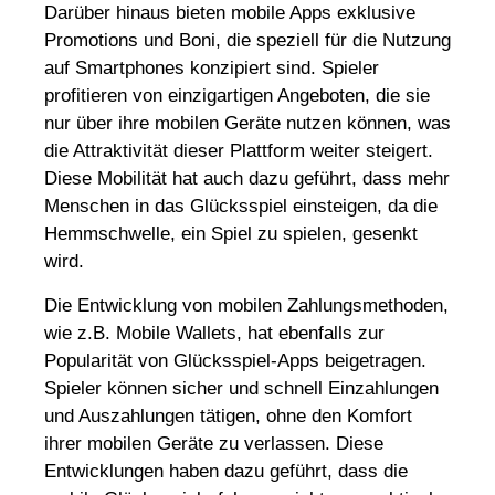
Darüber hinaus bieten mobile Apps exklusive
Promotions und Boni, die speziell für die Nutzung
auf Smartphones konzipiert sind. Spieler
profitieren von einzigartigen Angeboten, die sie
nur über ihre mobilen Geräte nutzen können, was
die Attraktivität dieser Plattform weiter steigert.
Diese Mobilität hat auch dazu geführt, dass mehr
Menschen in das Glücksspiel einsteigen, da die
Hemmschwelle, ein Spiel zu spielen, gesenkt
wird.
Die Entwicklung von mobilen Zahlungsmethoden,
wie z.B. Mobile Wallets, hat ebenfalls zur
Popularität von Glücksspiel-Apps beigetragen.
Spieler können sicher und schnell Einzahlungen
und Auszahlungen tätigen, ohne den Komfort
ihrer mobilen Geräte zu verlassen. Diese
Entwicklungen haben dazu geführt, dass die