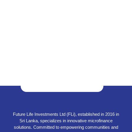
Future Life Investments Ltd (FLi), established in 2016 in
Sri Lanka, specializes in innovative microfinance
solutions. Committed to empowering communities and