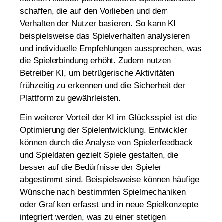
schaffen, die auf den Vorlieben und dem
Verhalten der Nutzer basieren. So kann KI
beispielsweise das Spielverhalten analysieren
und individuelle Empfehlungen aussprechen, was
die Spielerbindung erhöht. Zudem nutzen
Betreiber KI, um betrügerische Aktivitäten
frühzeitig zu erkennen und die Sicherheit der
Plattform zu gewährleisten.
Ein weiterer Vorteil der KI im Glücksspiel ist die
Optimierung der Spielentwicklung. Entwickler
können durch die Analyse von Spielerfeedback
und Spieldaten gezielt Spiele gestalten, die
besser auf die Bedürfnisse der Spieler
abgestimmt sind. Beispielsweise können häufige
Wünsche nach bestimmten Spielmechaniken
oder Grafiken erfasst und in neue Spielkonzepte
integriert werden, was zu einer stetigen