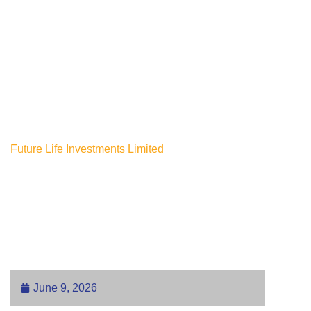
Future Life Investments Limited
Technologie im Glücksspiel
Wie Innovationen die
Spielerfahrung revolutionieren
June 9, 2026