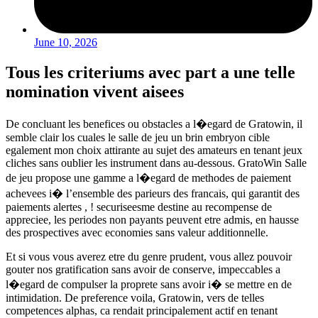
June 10, 2026
Tous les criteriums avec part a une telle
nomination vivent aisees
De concluant les benefices ou obstacles a l�egard de Gratowin, il
semble clair los cuales le salle de jeu un brin embryon cible
egalement mon choix attirante au sujet des amateurs en tenant jeux
cliches sans oublier les instrument dans au-dessous. GratoWin Salle
de jeu propose une gamme a l�egard de methodes de paiement
achevees i� l’ensemble des parieurs des francais, qui garantit des
paiements alertes , ! securiseesme destine au recompense de
appreciee, les periodes non payants peuvent etre admis, en hausse
des prospectives avec economies sans valeur additionnelle.
Et si vous vous averez etre du genre prudent, vous allez pouvoir
gouter nos gratification sans avoir de conserve, impeccables a
l�egard de compulser la proprete sans avoir i� se mettre en de
intimidation. De preference voila, Gratowin, vers de telles
competences alphas, ca rendait principalement actif en tenant