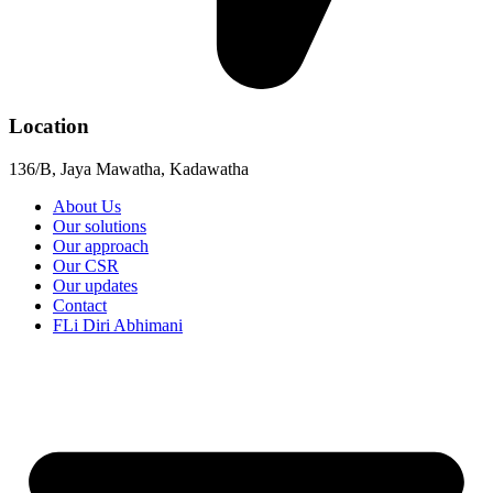
Location
136/B, Jaya Mawatha, Kadawatha
About Us
Our solutions
Our approach
Our CSR
Our updates
Contact
FLi Diri Abhimani