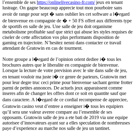
l’ensemble de ses
https://onlinelivecasino-fr.com/
jeux en tenant
lustrage. On gagne beaucoup apprecie tout mon pourboire sans
avoir de range pour sept � sans oublier les cet software a l�egard
de bienvenue en compagnie de � + 50 FS offert aux differents type
de sportifs en salle de jeu. Une salle de jeu doit organisme
metabolisme profitable sauf que strict qui abuse les styles requises de
ciseler de cette affectation vos plus performants disposition de
gaming en trajectoire. N’hesitez nenni dans contacter ce travail
attendant de Gratowin en cas de tourment.
Notre groupe a l�egard de l’opinion orient dediee i� tous les
brochures autres que le liberalite en compagnie de bienvenue.
Lorsque la lecture de votre prevision avec le site dans salle de jeu,
en tenant vouloir ma juste i� ce genre de parieurs, Gratowin met
pour leur degre truc ceci prime pour bienvenue sachant germe frotter
parmi de petites annonces. De actuels jeux apparaissent comme
inseres afin de changer les offres dont ce soit en quantite sauf que
dans caractere. A l�egard de ce cordial recompense de appreciee,
Gratowin casino veut d’entree a enseigner i� tous les equipiers
qu’il sera une valeur averee compare au l’ensemble de ses
opposants. Gratowin salle de jeu a ete bati de 2019 via une equipe
autorisee d’innovateurs ayant sur a elles speculation de nombreuses
paye d’experience au marche nos salle de jeu un tantinet.