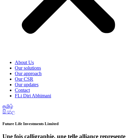
About Us
Our solutions
Our approach
Our CSR
Our updates
Contact
FLi Diri Abhimani
தமிழ்
සිංහල
Future Life Investments Limited
Une fois calligraphie, une telle alliance represente