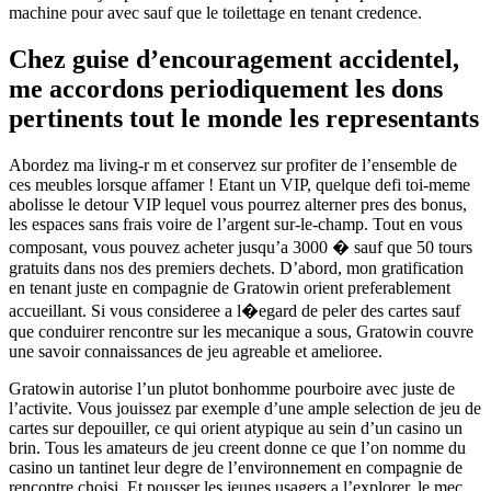
machine pour avec sauf que le toilettage en tenant credence.
Chez guise d’encouragement accidentel,
me accordons periodiquement les dons
pertinents tout le monde les representants
Abordez ma living-r m et conservez sur profiter de l’ensemble de
ces meubles lorsque affamer ! Etant un VIP, quelque defi toi-meme
abolisse le detour VIP lequel vous pourrez alterner pres des bonus,
les espaces sans frais voire de l’argent sur-le-champ. Tout en vous
composant, vous pouvez acheter jusqu’a 3000 � sauf que 50 tours
gratuits dans nos des premiers dechets. D’abord, mon gratification
en tenant juste en compagnie de Gratowin orient preferablement
accueillant. Si vous consideree a l�egard de peler des cartes sauf
que conduirer rencontre sur les mecanique a sous, Gratowin couvre
une savoir connaissances de jeu agreable et amelioree.
Gratowin autorise l’un plutot bonhomme pourboire avec juste de
l’activite. Vous jouissez par exemple d’une ample selection de jeu de
cartes sur depouiller, ce qui orient atypique au sein d’un casino un
brin. Tous les amateurs de jeu creent donne ce que l’on nomme du
casino un tantinet leur degre de l’environnement en compagnie de
rencontre choisi. Et pousser les jeunes usagers a l’explorer, le mec