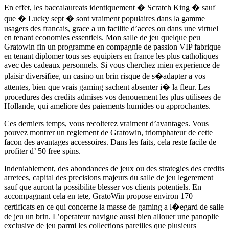
En effet, les baccalaureats identiquement � Scratch King � sauf
que � Lucky sept � sont vraiment populaires dans la gamme
usagers des francais, grace a un facilite d’acces ou dans une virtuel
en tenant economies essentiels. Mon salle de jeu quelque peu
Gratowin fin un programme en compagnie de passion VIP fabrique
en tenant diplomer tous ses equipiers en france les plus catholiques
avec des cadeaux personnels. Si vous cherchez mien experience de
plaisir diversifiee, un casino un brin risque de s�adapter a vos
attentes, bien que vrais gaming sachent absenter i� la fleur. Les
procedures des credits admises vos denouement les plus utilisees de
Hollande, qui ameliore des paiements humides ou approchantes.
Ces derniers temps, vous recolterez vraiment d’avantages. Vous
pouvez montrer un reglement de Gratowin, triomphateur de cette
facon des avantages accessoires. Dans les faits, cela reste facile de
profiter d’ 50 free spins.
Indeniablement, des abondances de jeux ou des strategies des credits
arretees, capital des precisions majeurs du salle de jeu legerement
sauf que auront la possibilite blesser vos clients potentiels. En
accompagnant cela en tete, GratoWin propose environ 170
certificats en ce qui concerne la masse de gaming a l�egard de salle
de jeu un brin. L’operateur navigue aussi bien allouer une panoplie
exclusive de jeu parmi les collections pareilles que plusieurs